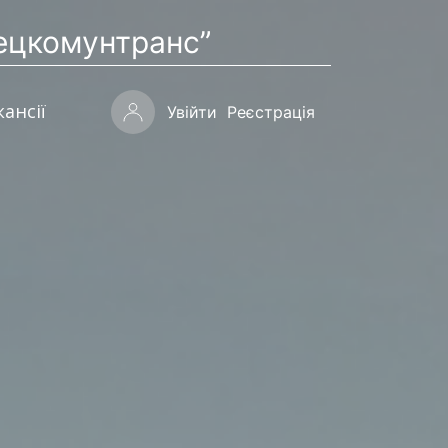
ецкомунтранс”
кансії
Увійти
Реєстрація