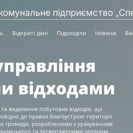
комунальне підприємство „Сп
ть
Відкриті дані
Підрозділи
Новини
Ва
управління
и відходами
 та видалення побутових відходів, що
повідно до правил благоустрою території
ої громади, розробленими з урахуванням
мельницького та затвердженими органом