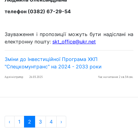
телефон (0382) 67-29-54
Зауваження і пропозиції можуть бути надіслані на
електронну пошту:
skt
_
office
@
ukr
.
net
Зміни до Інвестиційної Програма ХКП
"Спецкомунтранс" на 2024 - 2033 роки
Адміністратор
26.03.2025
Час на читання: 2 хв. 34 сек.
‹
1
2
3
4
›