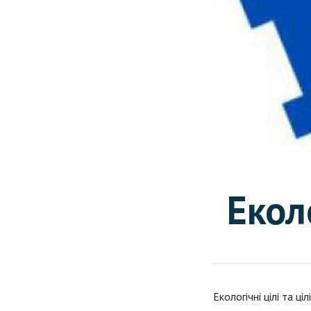
Еколо
Екологічні цілі та ц