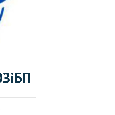
 ОЗіБП
: