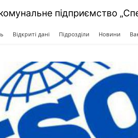
комунальне підприємство „Сп
ть
Відкриті дані
Підрозділи
Новини
Ва