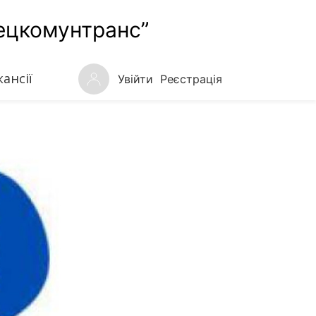
ецкомунтранс”
кансії
Увійти
Реєстрація