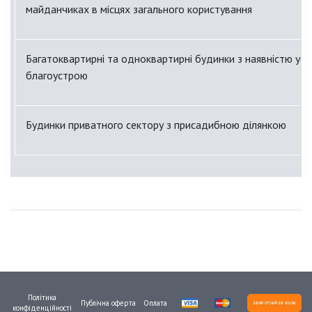
майданчиках в місцях загального користування
Багатоквартирні та одноквартирні будинки з наявністю усіх
благоустрою
Будинки приватного сектору з присадибною ділянкою
Політика
Публічна оферта
Оплата
ЗВОРОТНІЙ ЗВ'ЯЗОК
конфіденційності