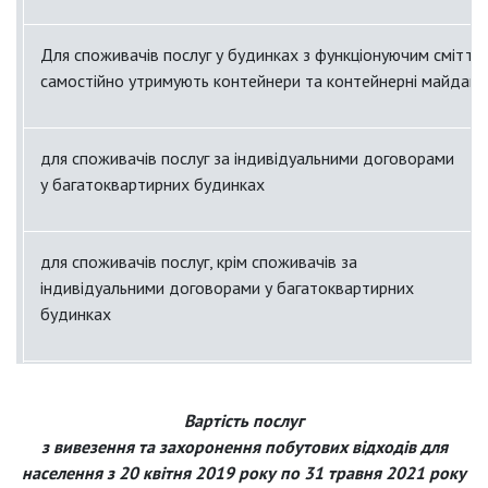
будинках
Для споживачів послуг у будинках з функціонуючим сміттє
самостійно утримують контейнери та контейнерні майданч
для споживачів послуг у будинках приватного сектору з
присадибною ділянкою
для споживачів послуг за індивідуальними договорами
у багатоквартирних будинках
для споживачів послуг, крім споживачів за
індивідуальними договорами у багатоквартирних
будинках
для споживачів послуг у будинках приватного сектору з
присадибною ділянкою
Вартість послуг
з вивезення та захоронення побутових відходів для
населення з 20 квітня 2019 року по 31 травня 2021 року