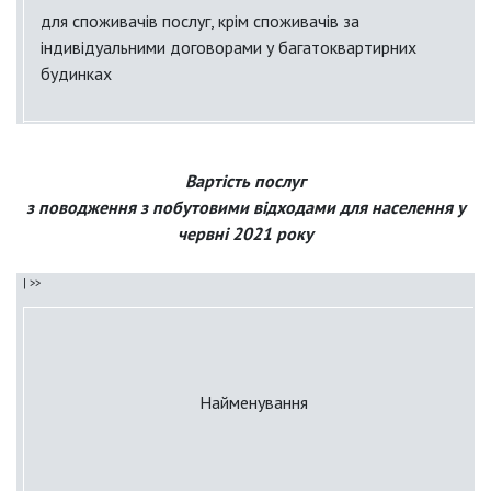
для споживачів послуг, крім споживачів за
індивідуальними договорами у багатоквартирних
будинках
для споживачів послуг у будинках приватного сектору з
присадибною ділянкою
Вартість послуг
з поводження з побутовими відходами для населення у
червні 2021 року
Для споживачів послуг, які користуються контейнерами на
загального користування
для споживачів послуг за індивідуальними договорами
у багатоквартирних будинках
Найменування
для споживачів послуг, крім споживачів за
індивідуальними договорами у багатоквартирних