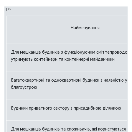
Для споживачів послуг, які користуються контейнерами на
загального користування
Найменування
для споживачів послуг за індивідуальними договорами
у багатоквартирних будинках
Для мешканців будинків з функціонуючим сміттєпроводом т
для споживачів послуг, крім споживачів за
утримують контейнери та контейнерні майданчики
індивідуальними договорами у багатоквартирних
будинках
Багатоквартирні та одноквартирні будинки з наявністю усіх
благоустрою
для споживачів послуг у будинках приватного сектору з
присадибною ділянкою
Будинки приватного сектору з присадибною ділянкою
Для мешканців будинків та споживачів, які користуються 